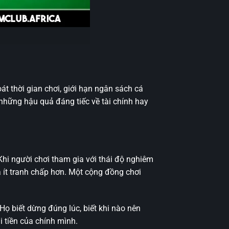
oát thời gian chơi, giới hạn ngân sách cá
những hậu quả đáng tiếc về tài chính hay
Khi người chơi tham gia với thái độ nghiêm
à ít tranh chấp hơn. Một cộng đồng chơi
Họ biết dừng đúng lúc, biết khi nào nên
i tiền của chính mình.