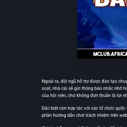
Ngoài ra, đội ngũ hỗ trợ được đào tạo chu
soát, nhà cái sẽ gửi thông báo nhắc nhở ho
của hội viên, chứ không đơn thuần là lợi n
Đặc biệt còn hợp tác với các tổ chức quốc
phần hướng dẫn chơi trách nhiệm trên websi