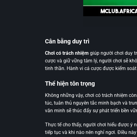
Cân bằng duy trì
Chơi có trách nhiệm
giúp người chơi duy tr
cược và giữ vững tâm lý, người chơi sẽ kh
tinh thần. Hành vi cá cược được kiểm soát 
Thể hiện tôn trọng
Không những vậy, chơi có trách nhiệm còn 
túc, tuân thủ nguyên tắc minh bạch và trun
văn minh sẽ thúc đẩy sự phát triển bền vữ
Thực tế cho thấy, người chơi hiểu được ý n
tiếp tục và khi nào nên nghỉ ngơi. Điều nà