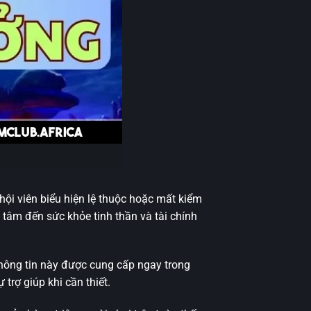
hội viên biểu hiện lệ thuộc hoặc mất kiểm
 tâm đến sức khỏe tinh thần và tài chính
thông tin này được cung cấp ngay trong
trợ giúp khi cần thiết.