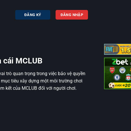
ĐĂNG KÝ
ĐĂNG NHẬP
hà cái MCLUB
i trò quan trọng trong việc bảo vệ quyền
t mục tiêu xây dựng một môi trường chơi
am kết của MCLUB đối với người chơi.