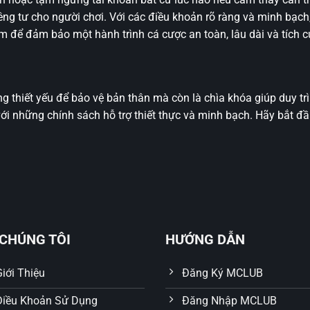
êng tư cho người chơi. Với các điều khoản rõ ràng và minh bạch
ệm để đảm bảo một hành trình cá cược an toàn, lâu dài và tích c
g thiết yếu để bảo vệ bản thân mà còn là chìa khóa giúp duy t
i những chính sách hỗ trợ thiết thực và minh bạch. Hãy bắt đầu
 CHÚNG TÔI
HƯỚNG DẪN
Giới Thiệu
Đăng Ký MCLUB
Điều Khoản Sử Dụng
Đăng Nhập MCLUB