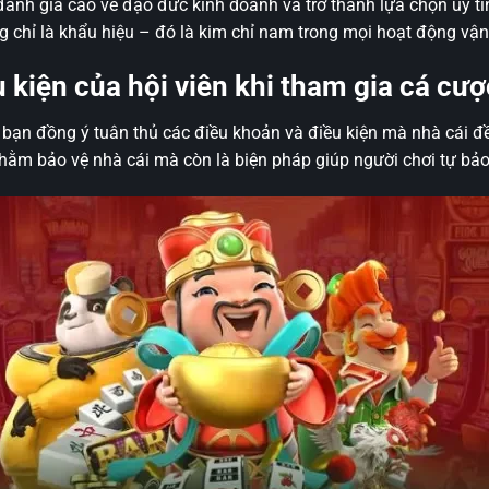
ánh giá cao về đạo đức kinh doanh và trở thành lựa chọn uy tín
 chỉ là khẩu hiệu – đó là kim chỉ nam trong mọi hoạt động vận
 kiện của hội viên khi tham gia cá cượ
c bạn đồng ý tuân thủ các điều khoản và điều kiện mà nhà cái đề 
ằm bảo vệ nhà cái mà còn là biện pháp giúp người chơi tự bảo 