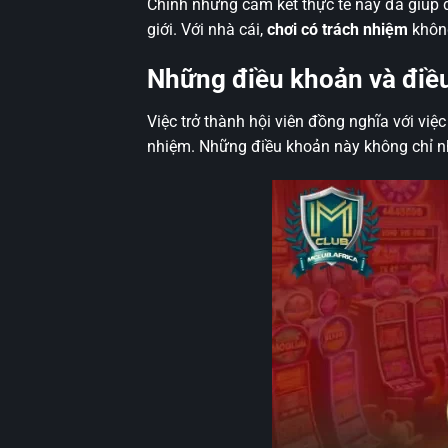
Chính những cam kết thực tế này đã giúp đ
giới. Với nhà cái,
chơi có trách nhiệm
không
Những điều khoản và điều
Việc trở thành hội viên đồng nghĩa với việ
nhiệm. Những điều khoản này không chỉ nh