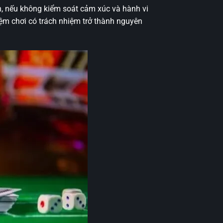
ên, nếu không kiểm soát cảm xúc và hành vi
niệm chơi có trách nhiệm trở thành nguyên