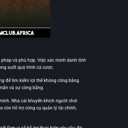
p pháp và phù hợp. Việc xác minh danh tính
ong suốt quá trình cá cược.
ng để tìm kiếm lợi thế không công bằng.
 mắn và sự công bằng.
mình. Nhà cái khuyến khích người chơi
 còn hỗ trợ công cụ quản lý tài chính,
ết.Đơn vị sẽ hỗ trợ thực hiện yêu cầu đó