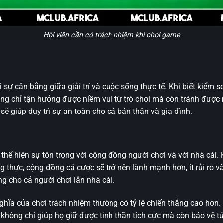
Hội viên cần có trách nhiệm khi chơi game
ì sự cân bằng giữa giải trí và cuộc sống thực tế. Khi biết kiểm s
ông chỉ tận hưởng được niềm vui từ trò chơi mà còn tránh được 
sẽ giúp duy trì sự an toàn cho cả bản thân và gia đình.
thể hiện sự tôn trọng với cộng đồng người chơi và với nhà cái. 
g thực, cộng đồng cá cược sẽ trở nên lành mạnh hơn, ít rủi ro v
ng cho cả người chơi lẫn nhà cái.
ghĩa của chơi trách nhiệm thường có tỷ lệ chiến thắng cao hơn. 
y không chỉ giúp họ giữ được tinh thần tích cực mà còn bảo vệ tú