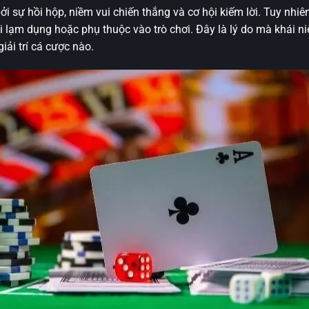
ởi sự hồi hộp, niềm vui chiến thắng và cơ hội kiếm lời. Tuy nhi
thái lạm dụng hoặc phụ thuộc vào trò chơi. Đây là lý do mà khái 
iải trí cá cược nào.