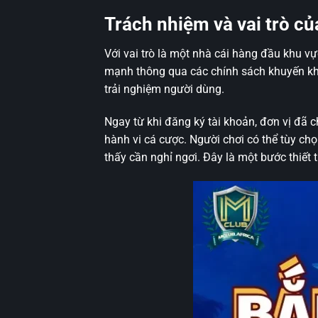
Trách nhiệm và vai trò của
Với vai trò là một nhà cái hàng đầu khu v
mạnh thông qua các chính sách khuyến kh
trải nghiệm người dùng.
Ngay từ khi đăng ký tài khoản, đơn vị đã c
hành vi cá cược. Người chơi có thể tùy c
thấy cần nghỉ ngơi. Đây là một bước thiết